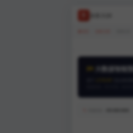
加拿大28
首页
/
加拿大28
/
预测分析
大数据智能
基于
LSTM-BP
混合神经网
数据来源：官方开奖 · 实时同
客服热线：
400-888-6666