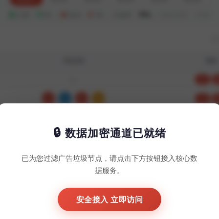
正确：
79
期 ｜
错误：
21
期 ｜ 正确率：
79%
｜
数据周期：100期
共
开奖内容
预测
—
小
3
1
9
13
小
9
2
7
18
小
数据加密通道已就绪
0
6
1
07
小
已为您过滤广告垃圾节点，请点击下方按钮接入核心数
3
3
7
13
小
据服务。
6
5
9
20
小
安全接入 立即访问
9
1
6
16
大