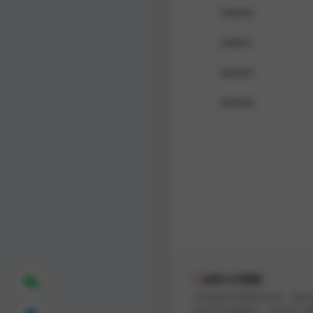
3466602
3466601
3466600
3466599
加拿大28预测
专业提供PC蛋蛋幸运28、加拿
据分析与智能算法，本站永久免