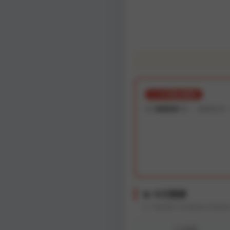
⭐ 今日重点预测
第
3466630
期 ｜ 预测时间：20
📊 今日预测
以下预测基于历史数据与智能算法分
大小预测