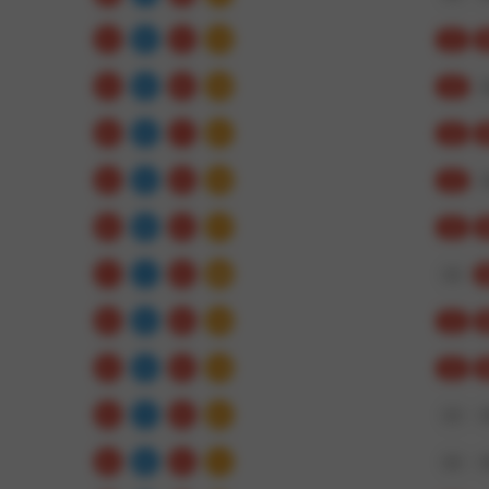
3
8
2
13
小
5
6
8
19
大
9
5
7
21
大
2
3
5
10
小
6
9
2
17
大
7
1
0
08
大
0
2
8
10
小
4
4
6
14
大
5
7
9
21
小
0
6
5
11
大