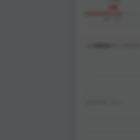
大数
概率：68%
第
3466629
期 ｜ 开奖时间：
算法引擎：V3.2.1