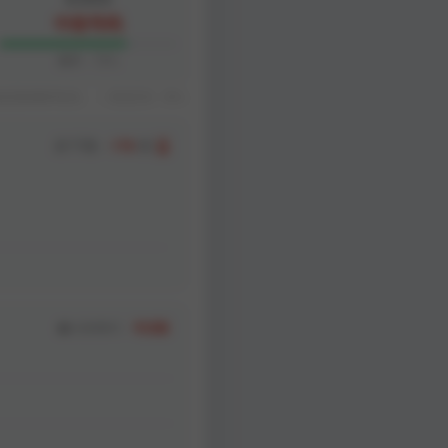
中段号码
概率：72%
据预测概率较高。 ｜ 置信区间：95%
距下期：
174
秒
当前模式：
专业版