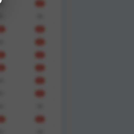
双
对
单
错
双
对
双
对
双
对
双
对
双
对
双
对
单
错
单
对
双
错