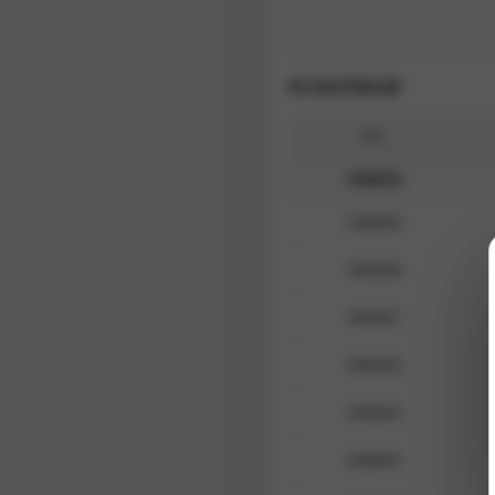
历史开奖记录
期号
3466630
3466629
3466628
3466627
3466626
3466625
3466624