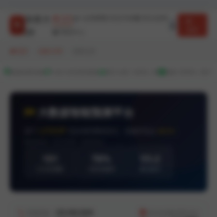
加拿大
首页
走势图
历史开奖
算法说明
28
登录
帮助中心
首页
/
加拿大28
/
预测分析
数据加密传输
7x24小时实时更新
累计分析 10000+ 期
服务 50000+ 用户
大数据智能预测平台
基于
LSTM-BP
混合神经网络算法 · 准确率高达
98.6%
数据来源：官方开奖 · 实时同步
151
78%
V3.2
已分析期数
当前准确率
算法版本
客服热线：
400-888-6666
service@pc28.com